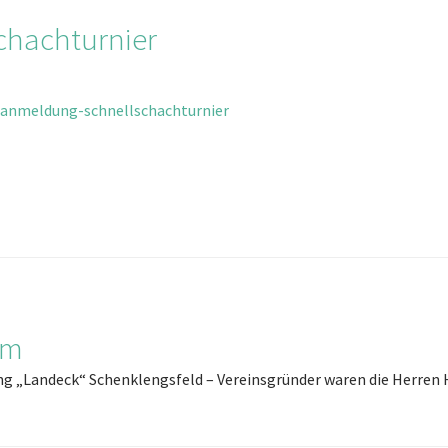
chachturnier
/anmeldung-schnellschachturnier
um
ung „Landeck“ Schenklengsfeld – Vereinsgründer waren die Herre