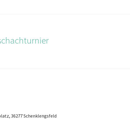
schachturnier
hplatz, 36277 Schenklengsfeld